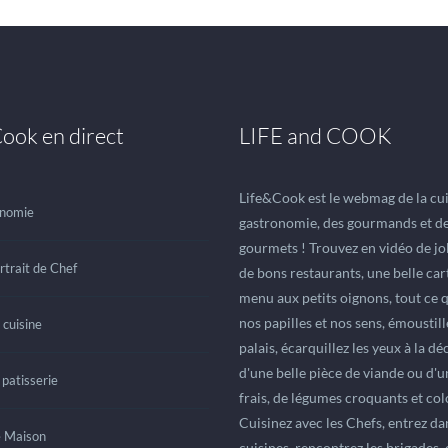
ook en direct
LIFE and COOK
Life&Cook est le webmag de la cuis
nomie
gastronomie, des gourmands et d
gourmets ! Trouvez en vidéo de jol
rtrait de Chef
de bons restaurants, une belle car
menu aux petits oignons, tout ce q
nos papilles et nos sens, émoustil
 cuisine
palais, écarquillez les yeux à la d
d'une belle pièce de viande ou d'
 patisserie
frais, de légumes croquants et col
Cuisinez avec les Chefs, entrez da
e Maison
cuisines, rencontrez les brigades,