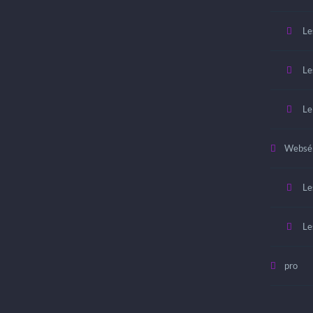
Le
Le
Le
Websér
Le
Le
pro