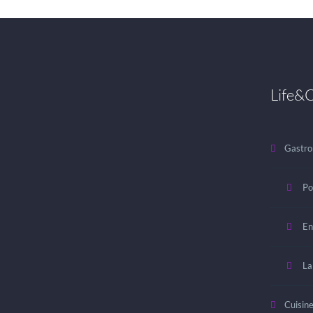
Life&C
Gastro
Po
En
La
Cuisin