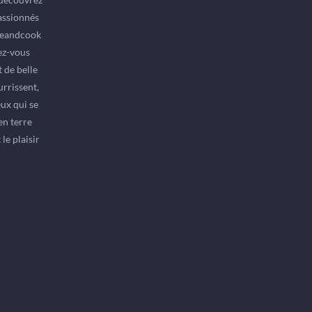
assionnés
ifeandcook
ez-vous
 de belle
rrissent,
ux qui se
en terre
le plaisir