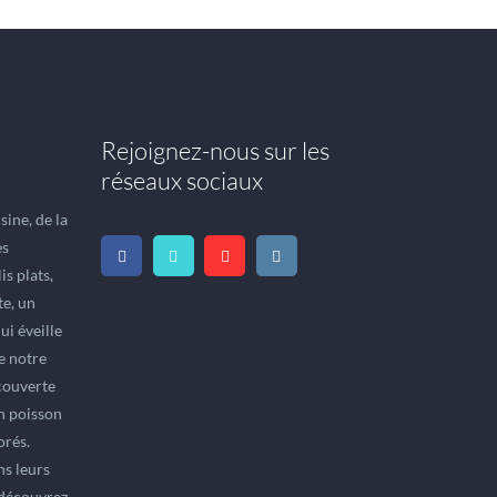
Rejoignez-nous sur les
réseaux sociaux
ine, de la
es
is plats,
te, un
ui éveille
le notre
écouverte
un poisson
orés.
ns leurs
 découvrez