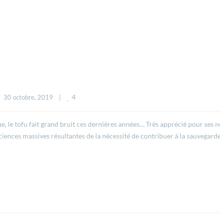
4
30 octobre, 2019    
|
ue, le tofu fait grand bruit ces dernières années… Très apprécié pour ses n
sciences massives résultantes de la nécessité de contribuer à la sauvegard