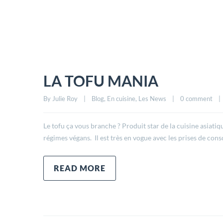
LA TOFU MANIA
By 
Julie Roy
|
Blog
, 
En cuisine
, 
Les News
|
0 comment
|
Le tofu ça vous branche ? Produit star de la cuisine asiatiq
régimes végans. Il est très en vogue avec les prises de con
READ MORE