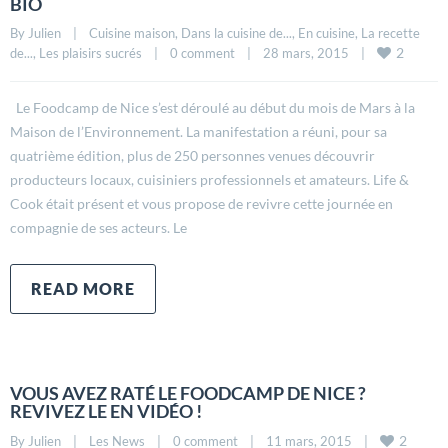
BIO
By 
Julien
|
Cuisine maison
, 
Dans la cuisine de...
, 
En cuisine
, 
La recette 
2
de...
, 
Les plaisirs sucrés
|
0 comment
|
28 mars, 2015    
|
Le Foodcamp de Nice s’est déroulé au début du mois de Mars à la
Maison de l’Environnement. La manifestation a réuni, pour sa
quatrième édition, plus de 250 personnes venues découvrir
producteurs locaux, cuisiniers professionnels et amateurs. Life &
Cook était présent et vous propose de revivre cette journée en
compagnie de ses acteurs. Le
READ MORE
VOUS AVEZ RATÉ LE FOODCAMP DE NICE ?
REVIVEZ LE EN VIDÉO !
2
By 
Julien
|
Les News
|
0 comment
|
11 mars, 2015    
|