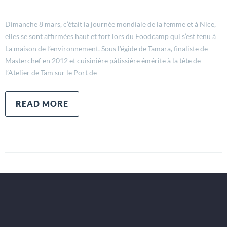
Dimanche 8 mars, c’était la journée mondiale de la femme et à Nice,
elles se sont affirmées haut et fort lors du Foodcamp qui s’est tenu à
La maison de l’environnement. Sous l’égide de Tamara, finaliste de
Masterchef en 2012 et cuisinière pâtissière émérite à la tête de
l’Atelier de Tam sur le Port de
READ MORE