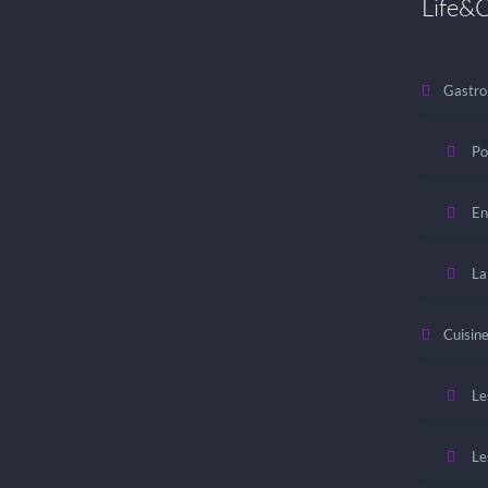
Life&C
Gastro
Po
En
La
Cuisin
Le
Le