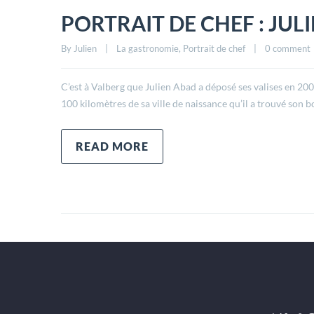
PORTRAIT DE CHEF : JUL
By 
Julien
|
La gastronomie
, 
Portrait de chef
|
0 comment
C’est à Valberg que Julien Abad a déposé ses valises en 2009
100 kilomètres de sa ville de naissance qu’il a trouvé son 
READ MORE