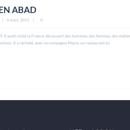
IEN ABAD
0
|
4 mars, 2015    
|
. Il avait visité la France, découvert des hommes, des femmes, des métiers
bonheur. Il a racheté, avec sa compagne Marie, un restaurant en