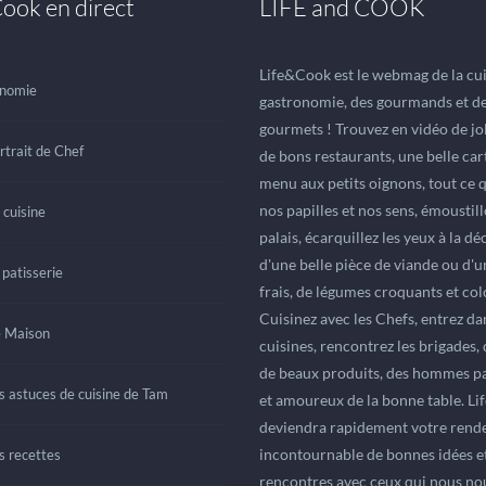
ook en direct
LIFE and COOK
Life&Cook est le webmag de la cuis
nomie
gastronomie, des gourmands et d
gourmets ! Trouvez en vidéo de jol
rtrait de Chef
de bons restaurants, une belle car
menu aux petits oignons, tout ce q
nos papilles et nos sens, émoustil
 cuisine
palais, écarquillez les yeux à la d
d'une belle pièce de viande ou d'
 patisserie
frais, de légumes croquants et col
Cuisinez avec les Chefs, entrez da
e Maison
cuisines, rencontrez les brigades,
de beaux produits, des hommes p
s astuces de cuisine de Tam
et amoureux de la bonne table. L
deviendra rapidement votre rend
incontournable de bonnes idées et
s recettes
rencontres avec ceux qui nous nou