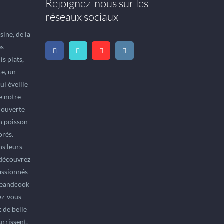
Rejoignez-nous sur les
réseaux sociaux
ine, de la
es
is plats,
te, un
ui éveille
le notre
écouverte
un poisson
orés.
ns leurs
 découvrez
assionnés
ifeandcook
ez-vous
 de belle
rrissent,