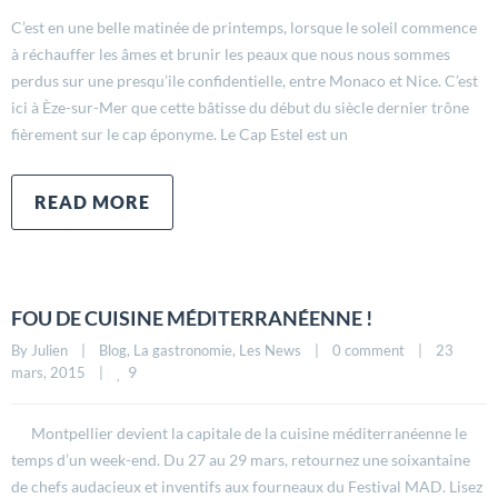
C’est en une belle matinée de printemps, lorsque le soleil commence
à réchauffer les âmes et brunir les peaux que nous nous sommes
perdus sur une presqu’ile confidentielle, entre Monaco et Nice. C’est
ici à Èze-sur-Mer que cette bâtisse du début du siècle dernier trône
fièrement sur le cap éponyme. Le Cap Estel est un
READ MORE
FOU DE CUISINE MÉDITERRANÉENNE !
By 
Julien
|
Blog
, 
La gastronomie
, 
Les News
|
0 comment
|
23 
9
mars, 2015    
|
Montpellier devient la capitale de la cuisine méditerranéenne le
temps d’un week-end. Du 27 au 29 mars, retournez une soixantaine
de chefs audacieux et inventifs aux fourneaux du Festival MAD. Lisez