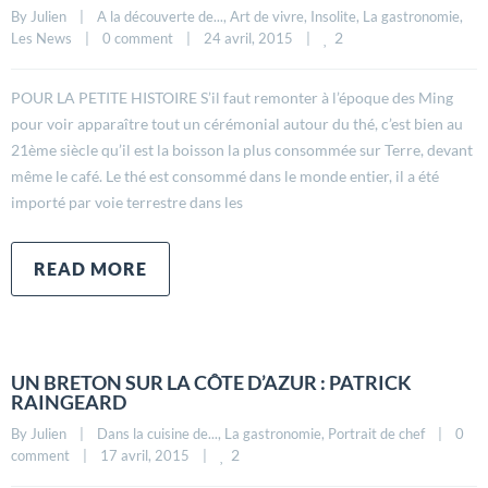
By 
Julien
|
A la découverte de...
, 
Art de vivre
, 
Insolite
, 
La gastronomie
, 
2
Les News
|
0 comment
|
24 avril, 2015    
|
POUR LA PETITE HISTOIRE S’il faut remonter à l’époque des Ming
pour voir apparaître tout un cérémonial autour du thé, c’est bien au
21ème siècle qu’il est la boisson la plus consommée sur Terre, devant
même le café. Le thé est consommé dans le monde entier, il a été
importé par voie terrestre dans les
READ MORE
UN BRETON SUR LA CÔTE D’AZUR : PATRICK
RAINGEARD
By 
Julien
|
Dans la cuisine de...
, 
La gastronomie
, 
Portrait de chef
|
0 
2
comment
|
17 avril, 2015    
|