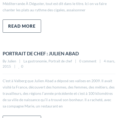
Méditerranée À Déguster, tout est dit dans le titre. Ici on va faire
chanter les plats au rythme des cigales, assaisonner
READ MORE
PORTRAIT DE CHEF : JULIEN ABAD
By 
Julien
|
La gastronomie
, 
Portrait de chef
|
0 comment
|
4 mars, 
0
2015    
|
C’est à Valberg que Julien Abad a déposé ses valises en 2009. Il avait
visité la France, découvert des hommes, des femmes, des métiers, des
travailleurs, des régions l’année précédente et c’est à 100 kilomètres
de sa ville de naissance qu’il a trouvé son bonheur. Il a racheté, avec
sa compagne Marie, un restaurant en