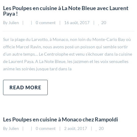
Les Poulpes en cuisine à La Note Bleue avec Laurent
Paya !
20
By 
Julien
|
|
0 comment
|
16 août, 2017    
|
Sur la plage du Larvotto, à Monaco, non loin du Monte-Carlo Bay où
officie Marcel Ravin, nous avons posé un poisson qui semble sortir
d’un autre temps… Le Centrolophe est venu s’échouer dans la cuisine
de Laurent Paya. A La Note Bleue, les jazzmen et les voix sensuelles
anime les soirées jusque tard dans la
READ MORE
Les Poulpes en cuisine à Monaco chez Rampoldi
20
By 
Julien
|
|
0 comment
|
2 août, 2017    
|