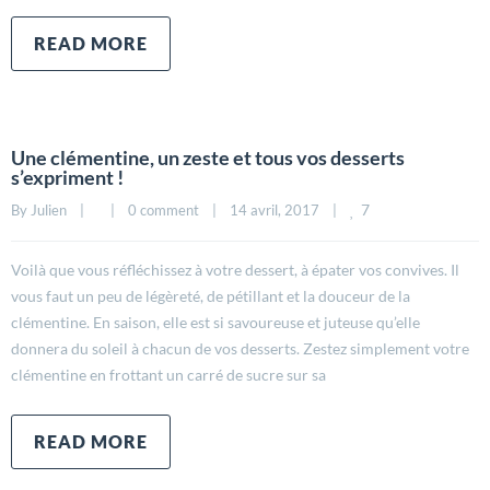
READ MORE
Une clémentine, un zeste et tous vos desserts
s’expriment !
7
By 
Julien
|
|
0 comment
|
14 avril, 2017    
|
Voilà que vous réfléchissez à votre dessert, à épater vos convives. Il
vous faut un peu de légèreté, de pétillant et la douceur de la
clémentine. En saison, elle est si savoureuse et juteuse qu’elle
donnera du soleil à chacun de vos desserts. Zestez simplement votre
clémentine en frottant un carré de sucre sur sa
READ MORE