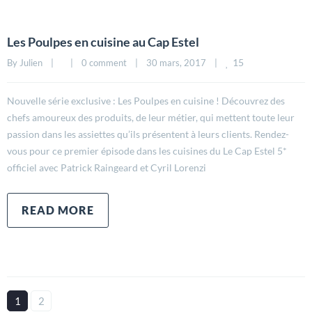
Les Poulpes en cuisine au Cap Estel
15
By 
Julien
|
|
0 comment
|
30 mars, 2017    
|
Nouvelle série exclusive : Les Poulpes en cuisine ! Découvrez des
chefs amoureux des produits, de leur métier, qui mettent toute leur
passion dans les assiettes qu’ils présentent à leurs clients. Rendez-
vous pour ce premier épisode dans les cuisines du Le Cap Estel 5*
officiel avec Patrick Raingeard et Cyril Lorenzi
READ MORE
1
2