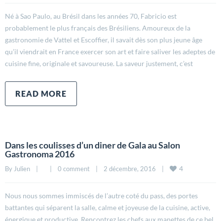
Né à Sao Paulo, au Brésil dans les années 70, Fabricio est
probablement le plus français des Brésiliens. Amoureux de la
gastronomie de Vattel et Escoffier, il savait dès son plus jeune âge
qu’il viendrait en France exercer son art et faire saliver les adeptes de
cuisine fine, originale et savoureuse. La saveur justement, c’est
READ MORE
Dans les coulisses d’un diner de Gala au Salon
Gastronoma 2016
4
By 
Julien
|
|
0 comment
|
2 décembre, 2016    
|
Nous nous sommes immiscés de l’autre coté du pass, des portes
battantes qui séparent la salle, calme et joyeuse de la cuisine, active,
énergique et productive. Rencontrez les chefs aux manettes de ce bel