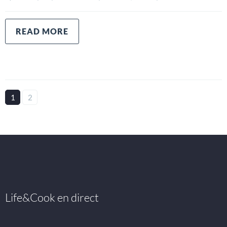
READ MORE
1
2
Life&Cook en direct