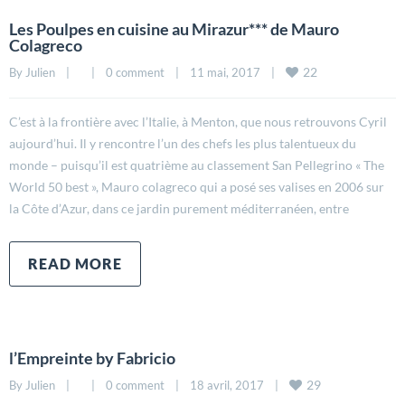
Les Poulpes en cuisine au Mirazur*** de Mauro
Colagreco
22
By 
Julien
|
|
0 comment
|
11 mai, 2017    
|
C’est à la frontière avec l’Italie, à Menton, que nous retrouvons Cyril
aujourd’hui. Il y rencontre l’un des chefs les plus talentueux du
monde – puisqu’il est quatrième au classement San Pellegrino « The
World 50 best », Mauro colagreco qui a posé ses valises en 2006 sur
la Côte d’Azur, dans ce jardin purement méditerranéen, entre
READ MORE
l’Empreinte by Fabricio
29
By 
Julien
|
|
0 comment
|
18 avril, 2017    
|