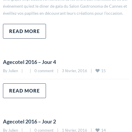
événement qu’est le diner de gala du Salon Gastronoma de Cannes et
éveillez vos papilles en découvrant leurs créations pour l’occasion.
READ MORE
Agecotel 2016 – Jour 4
15
By 
Julien
|
|
0 comment
|
3 février, 2016    
|
READ MORE
Agecotel 2016 – Jour 2
14
By 
Julien
|
|
0 comment
|
1 février, 2016    
|